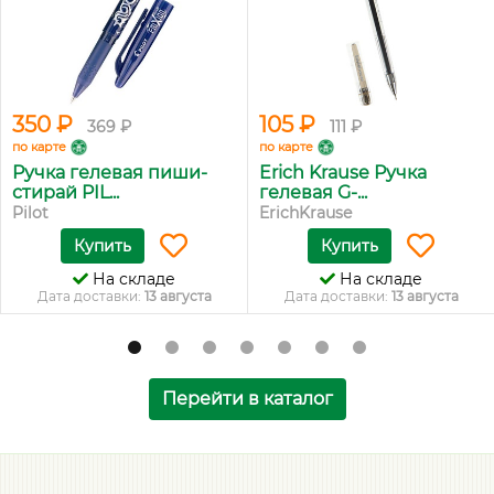
350 ₽
105 ₽
369 ₽
111 ₽
по карте
по карте
Ручка гелевая пиши-
Erich Krause Ручка
стирай PIL...
гелевая G-...
Pilot
ErichKrause
Купить
Купить
На складе
На складе
Дата доставки:
13 августа
Дата доставки:
13 августа
Перейти в каталог