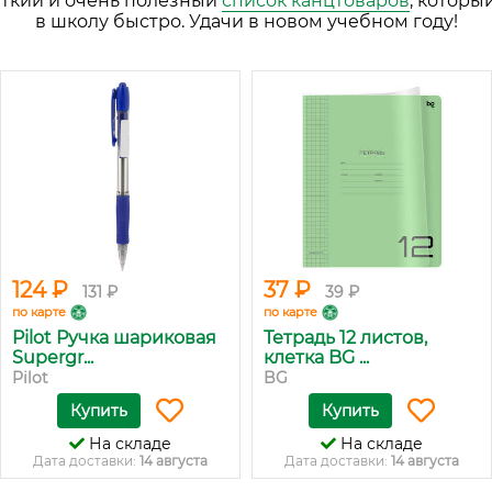
аткий и очень полезный
список канцтоваров
, которы
в школу быстро. Удачи в новом учебном году!
124 ₽
37 ₽
131 ₽
39 ₽
по карте
по карте
Pilot Ручка шариковая
Тетрадь 12 листов,
Supergr...
клетка BG ...
Pilot
BG
Купить
Купить
На складе
На складе
Дата доставки:
14 августа
Дата доставки:
14 августа