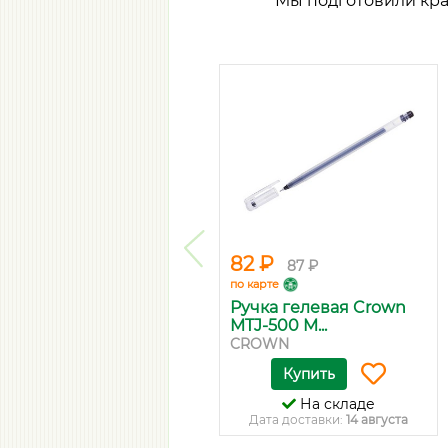
Мы подготовили кр
82 ₽
87 ₽
по карте
Ручка гелевая Crown
MTJ-500 M...
CROWN
Купить
На складе
Дата доставки:
14 августа