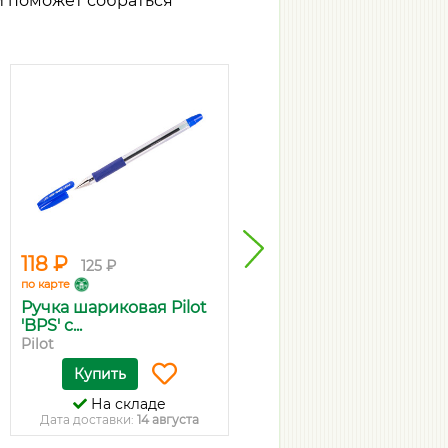
й поможет собраться
5.
118 ₽
97 ₽
125 ₽
103 ₽
по карте
по карте
Ручка шариковая Pilot
MunHwa Ручка
'BPS' с...
шариковая MC Gol...
Pilot
MunHwa
Купить
Купить
На складе
На складе
Дата доставки:
14 августа
Дата доставки:
14 августа