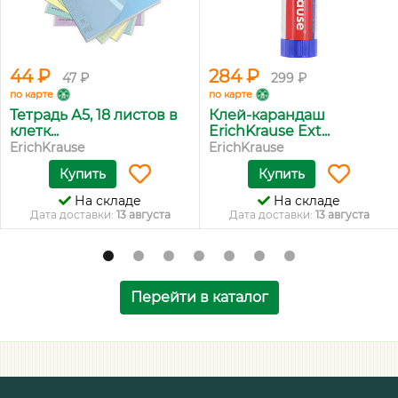
44 ₽
284 ₽
47 ₽
299 ₽
по карте
по карте
Тетрадь А5, 18 листов в
Клей-карандаш
клетк...
ErichKrause Ext...
ErichKrause
ErichKrause
Купить
Купить
На складе
На складе
Дата доставки:
13 августа
Дата доставки:
13 августа
Перейти в каталог