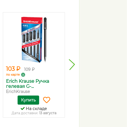
103 ₽
40 ₽
109 ₽
43 ₽
по карте
по карте
Erich Krause Ручка
Ручка шариковая
гелевая G-...
Corvina "51 C...
ErichKrause
Corvina
Купить
Купить
На складе
На складе
Дата доставки:
13 августа
Дата доставки:
13 августа