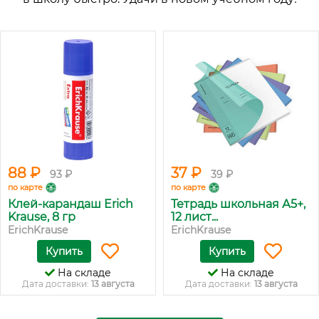
88 ₽
37 ₽
93 ₽
39 ₽
по карте
по карте
Клей-карандаш Erich
Тетрадь школьная А5+,
Krause, 8 гр
12 лист...
ErichKrause
ErichKrause
Купить
Купить
На складе
На складе
Дата доставки:
13 августа
Дата доставки:
13 августа