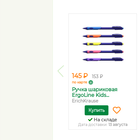
145 ₽
153 ₽
по карте
Ручка шариковая
ErgoLine Kids...
ErichKrause
Купить
На складе
Дата доставки:
13 августа