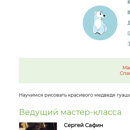
К
В
Д
Г
Э
Ма
Спа
Научимся рисовать красивого медведя гуашь
Ведущий мастер-класса
Сергей Сафин