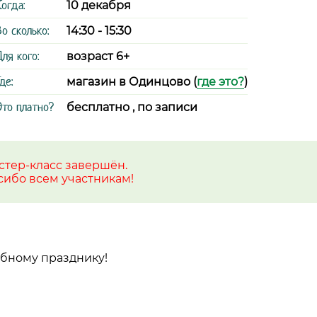
Когда:
10 декабря
Во сколько:
14:30 - 15:30
Для кого:
возраст 6+
де:
магазин в Одинцово (
где это?
)
Это платно?
бесплатно , по записи
стер-класс завершён.
сибо всем участникам!
ебному празднику!