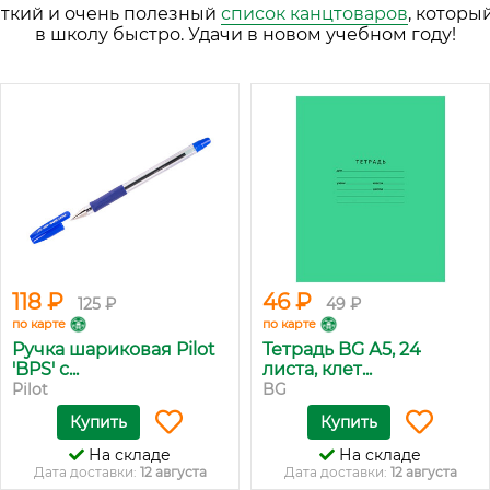
аткий и очень полезный
список канцтоваров
, которы
в школу быстро. Удачи в новом учебном году!
118 ₽
46 ₽
125 ₽
49 ₽
по карте
по карте
Ручка шариковая Pilot
Тетрадь BG А5, 24
'BPS' с...
листа, клет...
Pilot
BG
Купить
Купить
На складе
На складе
Дата доставки:
12 августа
Дата доставки:
12 августа