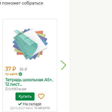
й поможет собраться
37 ₽
118 ₽
39 ₽
125 ₽
по карте
по карте
Тетрадь школьная А5+,
Ручка шариковая Pilot
12 лист...
"BPS-GP...
ErichKrause
Pilot
Купить
Купить
На складе
На складе
Дата доставки:
12 августа
Дата доставки:
12 августа