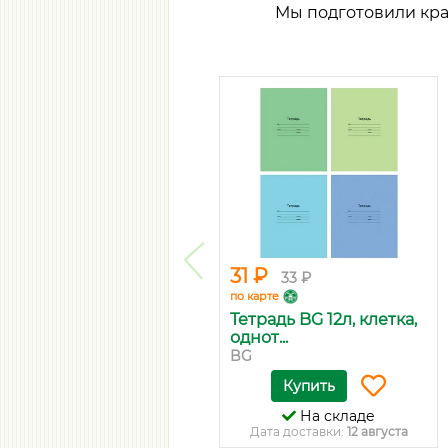
Мы подготовили кр
31 ₽
33 ₽
по карте
Тетрадь BG 12л, клетка,
однот...
BG
Купить
На складе
Дата доставки:
12 августа