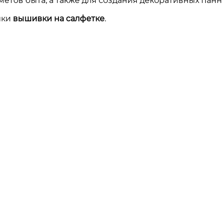
етов быта, а также для создания декоративных панн
ики
вышивки на салфетке
.