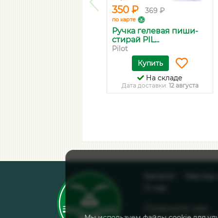
350 ₽
369 ₽
по карте
Ручка гелевая пиши-
стирай PIL...
Pilot
Купить
На складе
Дата доставки:
12 августа
Каталог
Мастер
О нас
Позвоните нам:
Мы используем файлы cookie для ул