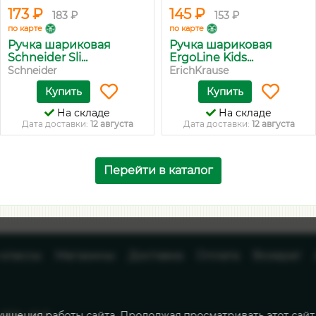
173 ₽
145 ₽
183 ₽
153 ₽
по карте
по карте
Ручка шариковая
Ручка шариковая
Schneider Sli...
ErgoLine Kids...
Schneider
ErichKrause
Купить
Купить
На складе
На складе
Дата доставки:
12 августа
Дата доставки:
12 августа
Перейти в каталог
-классы
Магазины
Доставка
Оплата
Возврат
учшения работы сайта. Продолжая просматривать этот сайт