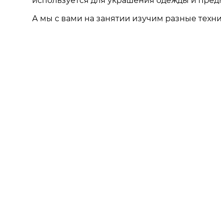
используется для украшения одежды и предм
А мы с вами на занятии изучим разные техн