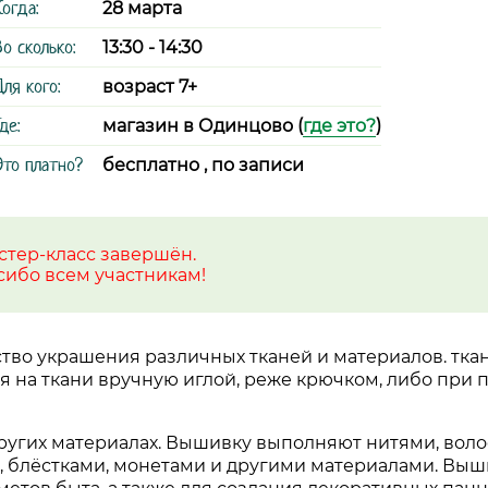
Когда:
28 марта
Во сколько:
13:30 - 14:30
Для кого:
возраст 7+
де:
магазин в Одинцово (
где это?
)
Это платно?
бесплатно , по записи
стер-класс завершён.
сибо всем участникам!
ство украшения различных тканей и материалов. тка
 на ткани вручную иглой, реже крючком, либо при
других материалах. Вышивку выполняют нитями, воло
 блёстками, монетами и другими материалами. Выш