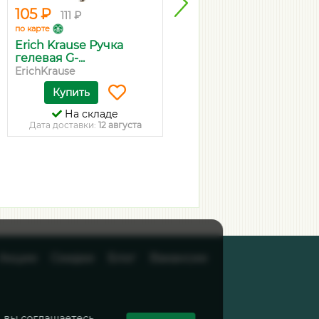
105 ₽
37 ₽
111 ₽
39 ₽
по карте
по карте
Erich Krause Ручка
Тетрадь 12 листов,
гелевая G-...
клетка BG ...
ErichKrause
BG
Купить
Купить
На складе
На складе
Дата доставки:
12 августа
Дата доставки:
12 августа
Акции
Скидки
Блог
Вакансии
, вы соглашаетесь