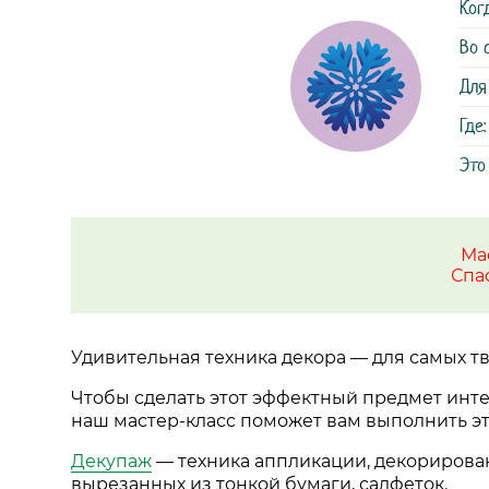
Ког
Во 
Для
Где:
Это
Ма
Спа
Удивительная техника декора
—
для самых тв
Чтобы сделать этот эффектный предмет инте
наш мастер-класс поможет вам выполнить эт
Декупаж
—
техника аппликации, декориров
вырезанных из тонкой бумаги, салфеток.