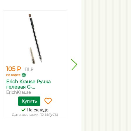
105 ₽
143 ₽
111 ₽
151 ₽
по карте
по карте
Erich Krause Ручка
Тетрадь А5, 96 л, клетка
гелевая G-...
'Cov...
ErichKrause
ErichKrause
Купить
Купить
На складе
На складе
Дата доставки:
15 августа
Дата доставки:
15 августа