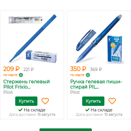
209 ₽
350 ₽
221 ₽
369 ₽
по карте
по карте
Стержень гелевый
Ручка гелевая пиши-
Pilot Frixio...
стирай PIL...
Pilot
Pilot
Купить
Купить
На складе
На складе
Дата доставки:
15 августа
Дата доставки:
15 августа