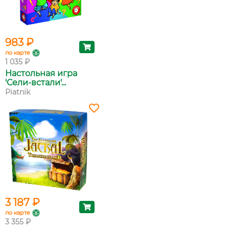
983 ₽
по карте
1 035 ₽
Настольная игра
'Сели-встали'...
Piatnik
3 187 ₽
по карте
3 355 ₽