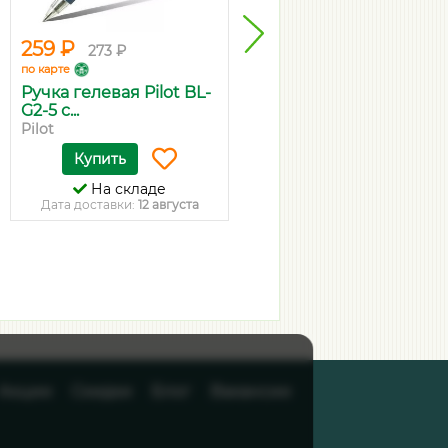
259 ₽
44 ₽
273 ₽
47 ₽
по карте
по карте
Ручка гелевая Pilot BL-
Тетрадь А5, 18 листов в
G2-5 с...
линию...
Pilot
ErichKrause
Купить
Купить
На складе
На складе
Дата доставки:
12 августа
Дата доставки:
12 августа
Акции
Скидки
Блог
Вакансии