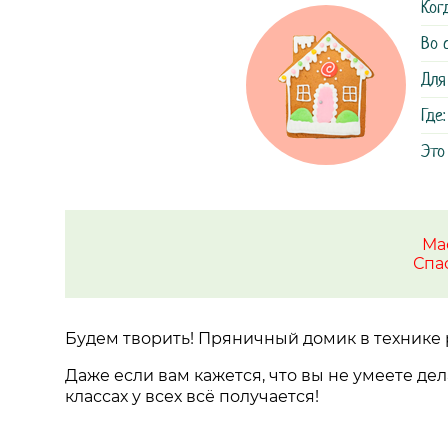
Ког
Во 
Для
Где:
Это
Ма
Спа
Будем творить! Пряничный домик в технике
Даже если вам кажется, что вы не умеете дел
классах у всех всё получается!