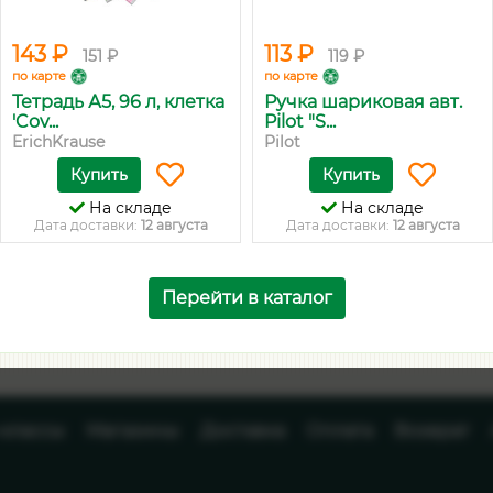
143 ₽
113 ₽
151 ₽
119 ₽
по карте
по карте
Тетрадь А5, 96 л, клетка
Ручка шариковая авт.
'Cov...
Pilot "S...
ErichKrause
Pilot
Купить
Купить
На складе
На складе
Дата доставки:
12 августа
Дата доставки:
12 августа
Перейти в каталог
-классы
Магазины
Доставка
Оплата
Возврат