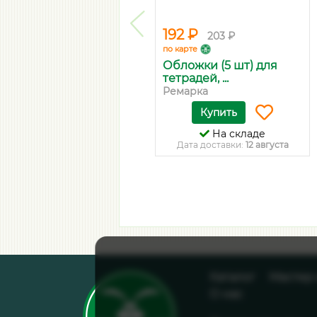
192 ₽
203 ₽
по карте
Обложки (5 шт) для
тетрадей, ...
Ремарка
Купить
На складе
Дата доставки:
12 августа
Каталог
Мастер
О нас