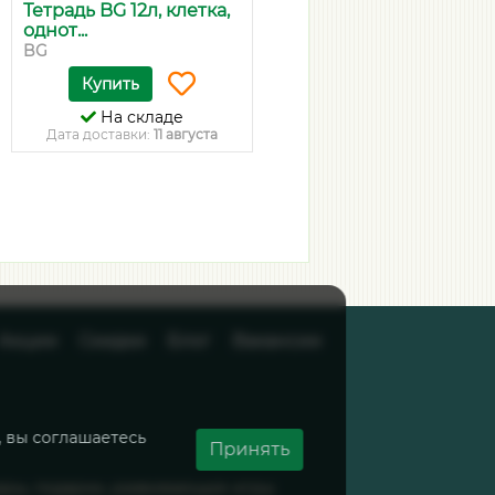
Тетрадь BG 12л, клетка,
Тетрадь 18 листов,
однот...
клетка, ск...
BG
ErichKrause
Купить
Купить
На складе
На складе
Дата доставки:
11 августа
Дата доставки:
11 августа
Акции
Скидки
Блог
Вакансии
, вы соглашаетесь
Принять
вары, подарки, развивающие игры