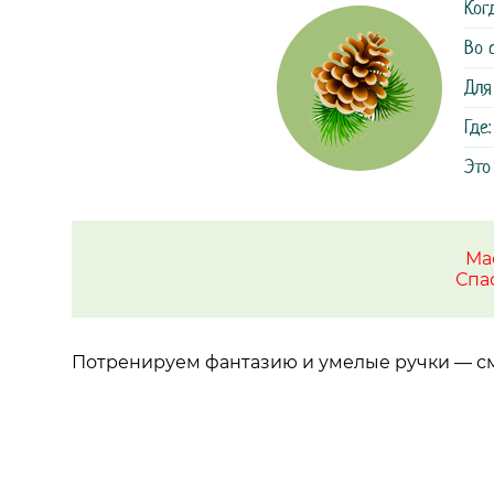
Ког
Во 
Для
Где:
Это
Ма
Спа
Потренируем фантазию и умелые ручки
—
см