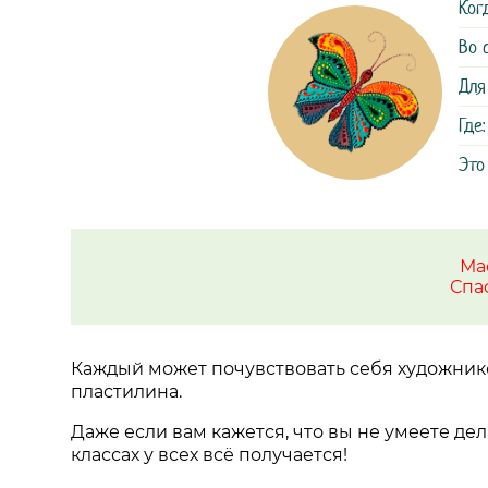
Ког
Во 
Для
Где:
Это
Ма
Спа
Каждый может почувствовать себя художник
пластилина.
Даже если вам кажется, что вы не умеете дел
классах у всех всё получается!