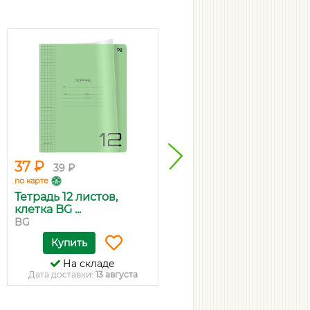
37 ₽
259 ₽
39 ₽
273 ₽
по карте
по карте
Тетрадь 12 листов,
Ручка гелевая Pilot BL-
клетка BG ...
G2-5 с...
BG
Pilot
Купить
Купить
На складе
На складе
Дата доставки:
13 августа
Дата доставки:
13 августа