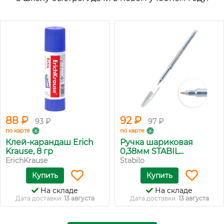
88 ₽
92 ₽
93 ₽
97 ₽
по карте
по карте
Клей-карандаш Erich
Ручка шариковая
Krause, 8 гр
0,38мм STABIL...
ErichKrause
Stabilo
Купить
Купить
На складе
На складе
Дата доставки:
13 августа
Дата доставки:
13 августа