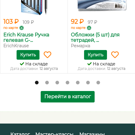
103 ₽
92 ₽
109 ₽
97 ₽
по карте
по карте
Erich Krause Ручка
Обложки (5 шт) для
гелевая G-...
тетрадей, ...
ErichKrause
Ремарка
Купить
Купить
На складе
На складе
Дата доставки:
12 августа
Дата доставки:
12 августа
Перейти в каталог
Каталог
Мастер-классы
Магазины