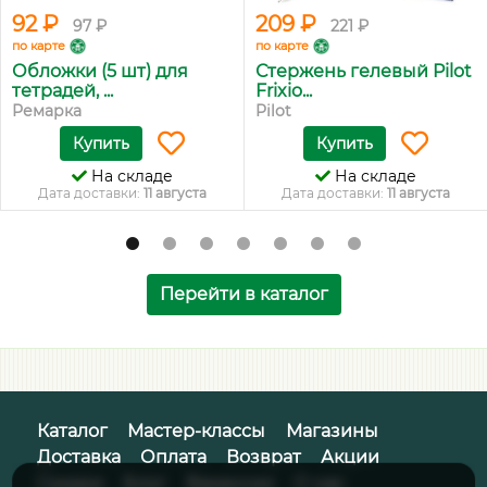
92 ₽
209 ₽
97 ₽
221 ₽
по карте
по карте
Обложки (5 шт) для
Стержень гелевый Pilot
тетрадей, ...
Frixio...
Ремарка
Pilot
Купить
Купить
На складе
На складе
Дата доставки:
11 августа
Дата доставки:
11 августа
Перейти в каталог
Каталог
Мастер-классы
Магазины
Доставка
Оплата
Возврат
Акции
Скидки
Блог
Вакансии
О нас