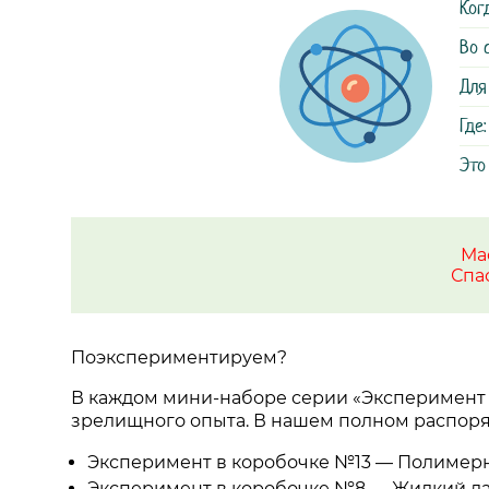
Ког
Во 
Для
Где:
Это
Ма
Спа
Поэкспериментируем?
В каждом мини-наборе серии «Эксперимент 
зрелищного опыта. В нашем полном распор
Эксперимент в коробочке №13
—
Полимерн
Эксперимент в коробочке №8
—
Жидкий ла