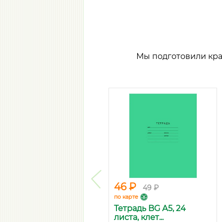
Мы подготовили кр
46 ₽
49 ₽
по карте
Тетрадь BG А5, 24
листа, клет...