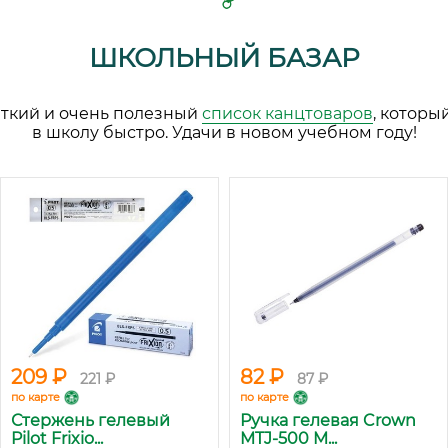
ШКОЛЬНЫЙ БАЗАР
аткий и очень полезный
список канцтоваров
, которы
в школу быстро. Удачи в новом учебном году!
209 ₽
82 ₽
221 ₽
87 ₽
по карте
по карте
Стержень гелевый
Ручка гелевая Crown
Pilot Frixio...
MTJ-500 M...