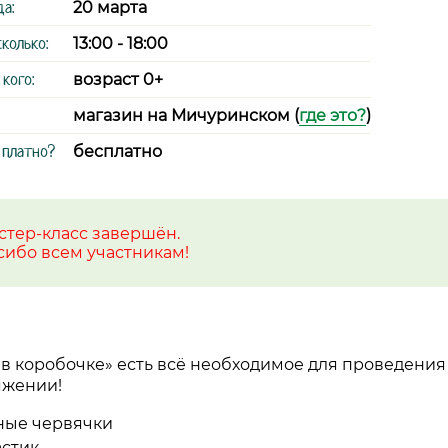
да:
20 марта
сколько:
13:00 - 18:00
 кого:
возраст 0+
магазин на Мичуринском (
где это?
)
 платно?
бесплатно
стер-класс завершён.
сибо всем участникам!
в коробочке» есть всё необходимое для проведения
яжении!
ые червячки
стик