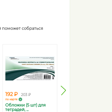
й поможет собраться
NEW
192 ₽
40 ₽
203 ₽
43 ₽
по карте
по карте
Обложки (5 шт) для
Тетрадь школьная А5+,
тетрадей, ...
12 лист...