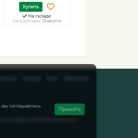
Купить
Купить
На складе
На складе
Дата доставки:
13 августа
Дата доставки:
13 августа
Акции
Скидки
Блог
Вакансии
, вы соглашаетесь
Принять
вары, подарки, развивающие игры