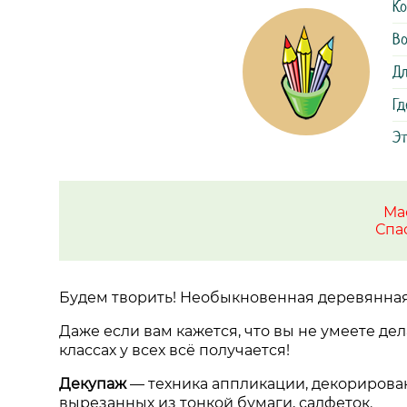
Ко
Во
Дл
Гд
Эт
Ма
Спа
Будем творить! Необыкновенная деревянная
Даже если вам кажется, что вы не умеете дел
классах у всех всё получается!
Декупаж
—
техника аппликации, декориров
вырезанных из тонкой бумаги, салфеток.