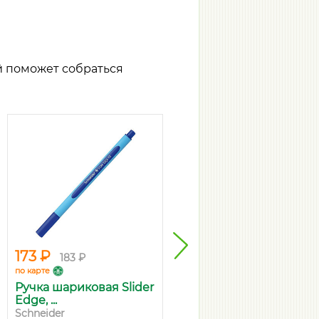
й поможет собраться
173 ₽
209 ₽
183 ₽
221 ₽
по карте
по карте
Ручка шариковая Slider
Стержень гелевый
Edge, ...
Pilot Frixio...
Schneider
Pilot