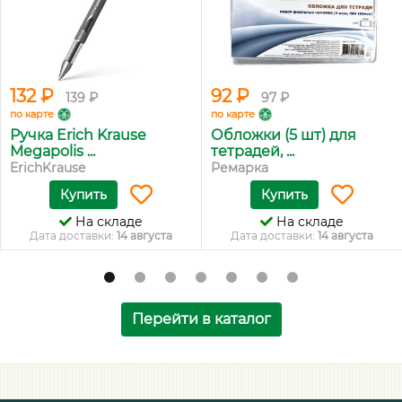
132 ₽
92 ₽
139 ₽
97 ₽
по карте
по карте
Ручка Erich Krause
Обложки (5 шт) для
Megapolis ...
тетрадей, ...
ErichKrause
Ремарка
Купить
Купить
На складе
На складе
Дата доставки:
14 августа
Дата доставки:
14 августа
Перейти в каталог