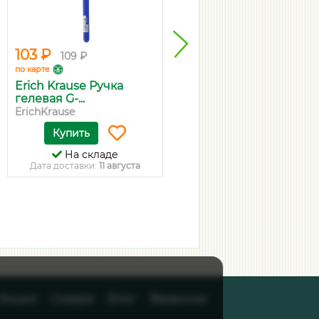
103 ₽
97 ₽
109 ₽
103 ₽
по карте
по карте
Erich Krause Ручка
Pilot Ручка шариковая
гелевая G-...
Super G...
ErichKrause
Pilot
Купить
Купить
На складе
На складе
Дата доставки:
11 августа
Дата доставки:
11 августа
Акции
Скидки
Блог
Вакансии