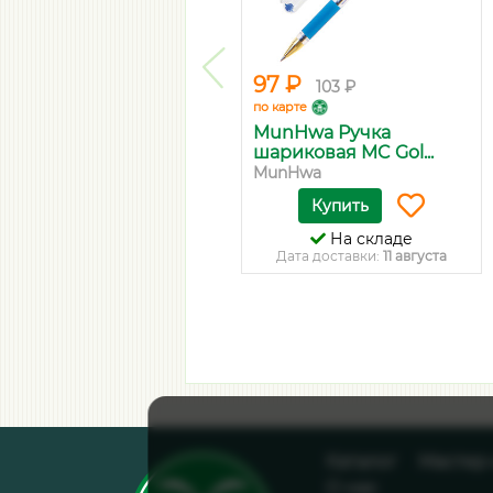
97 ₽
103 ₽
по карте
MunHwa Ручка
шариковая MC Gol...
MunHwa
Купить
На складе
Дата доставки:
11 августа
Каталог
Мастер
О нас