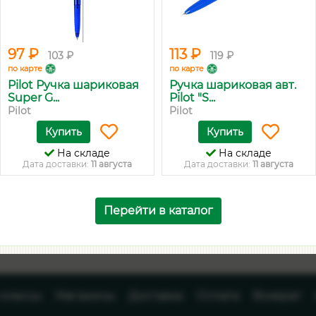
97 ₽
113 ₽
103 ₽
119 ₽
по карте
по карте
Pilot Ручка шариковая
Ручка шариковая авт.
Super G...
Pilot "S...
Pilot
Pilot
Купить
Купить
На складе
На складе
Дата доставки:
11 августа
Дата доставки:
11 августа
Перейти в каталог
-классы
Магазины
Доставка
Оплата
Возврат