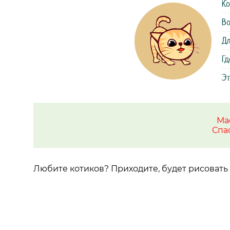
Ко
Во
Дл
Гд
Эт
Ма
Спа
Любите котиков? Приходите, будет рисовать