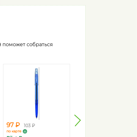
й поможет собраться
97 ₽
128 ₽
103 ₽
135 ₽
по карте
по карте