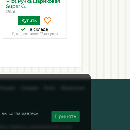
Pilot Ручка шариковая
Клей-карандаш
Super G...
ErichKrause, 15 гр
Pilot
ErichKrause
Купить
Купить
На складе
На складе
Дата доставки:
12 августа
Дата доставки:
12 августа
Акции
Скидки
Блог
Вакансии
, вы соглашаетесь
Принять
вары, подарки, развивающие игры