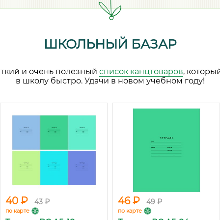
ШКОЛЬНЫЙ БАЗАР
аткий и очень полезный
список канцтоваров
, которы
в школу быстро. Удачи в новом учебном году!
40 ₽
46 ₽
43 ₽
49 ₽
по карте
по карте