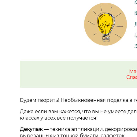
К
В
Д
Г
Э
Ма
Спа
Будем творить! Необыкновенная поделка в т
Даже если вам кажется, что вы не умеете дел
классах у всех всё получается!
Декупаж
—
техника аппликации, декориров
вырезанных из тонкой бумаги, салфеток.