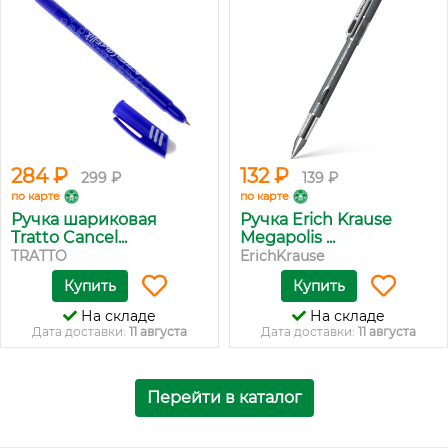
284 ₽
132 ₽
299 ₽
139 ₽
по карте
по карте
Ручка шариковая
Ручка Erich Krause
Tratto Cancel...
Megapolis ...
TRATTO
ErichKrause
Купить
Купить
На складе
На складе
Дата доставки:
11 августа
Дата доставки:
11 августа
Перейти в каталог