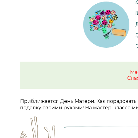
К
В
Д
Г
Э
Ма
Спа
Приближается День Матери. Как порадовать 
поделку своими руками! На мастер-классе м