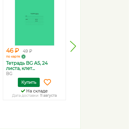
46 ₽
350 ₽
49 ₽
369 ₽
по карте
по карте
Тетрадь BG А5, 24
Ручка гелевая пиши-
листа, клет...
стирай PIL...
BG
Pilot
Купить
Купить
На складе
На складе
Дата доставки:
11 августа
Дата доставки:
11 августа