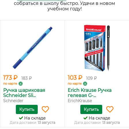
собраться в школу быстро. Удачи в новом
учебном году!
173 ₽
103 ₽
183 ₽
109 ₽
по карте
по карте
Ручка шариковая
Erich Krause Ручка
Schneider Sli...
гелевая G-...
Schneider
ErichKrause
Купить
Купить
На складе
На складе
Дата доставки:
13 августа
Дата доставки:
13 августа