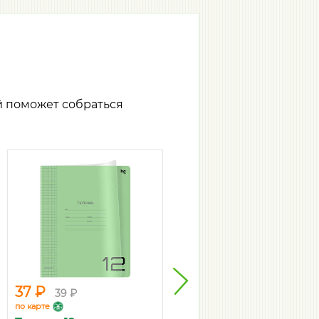
й поможет собраться
5.
37 ₽
97 ₽
39 ₽
103 ₽
по карте
по карте