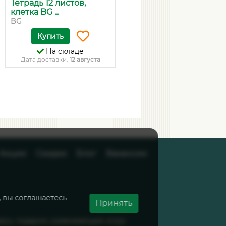
Тетрадь 12 листов,
MunHwa Ручка
клетка BG ...
шариковая MC Gol...
BG
MunHwa
Купить
Купить
На складе
На складе
Дата доставки:
12 августа
Дата доставки:
12 августа
Акции
Скидки
Блог
Вакансии
, вы соглашаетесь
Принять
вары, подарки, развивающие игры