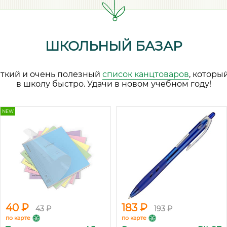
ШКОЛЬНЫЙ БАЗАР
аткий и очень полезный
список канцтоваров
, которы
в школу быстро. Удачи в новом учебном году!
NEW
40 ₽
183 ₽
43 ₽
193 ₽
по карте
по карте