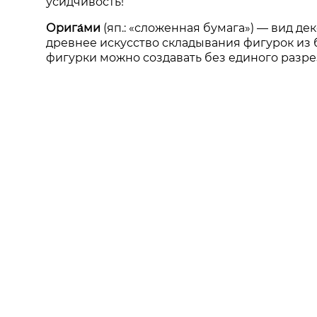
усидчивость!
Орига́ми
(яп.: «сложенная бумага») — вид де
древнее искусство складывания фигурок из
фигурки можно создавать без единого разре