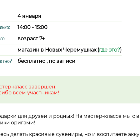
4 января
лько:
14:00 - 15:00
го:
возраст 7+
магазин в Новых Черемушках (
где это?
)
латно?
бесплатно , по записи
стер-класс завершён.
сибо всем участникам!
одарки для друзей и родных! На мастер-классе мы с 
ики оригами!
есь делать красивые сувениры, но и воспитаете акку