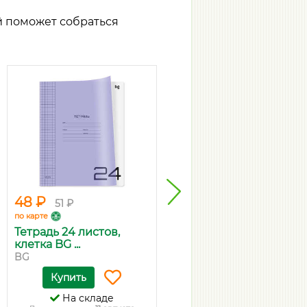
й поможет собраться
48 ₽
284 ₽
51 ₽
299 ₽
по карте
по карте
Тетрадь 24 листов,
Клей-карандаш
клетка BG ...
ErichKrause Ext...
BG
ErichKrause
Купить
Купить
На складе
На складе