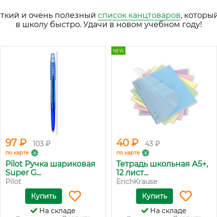
аткий и очень полезный
список канцтоваров
, которы
в школу быстро. Удачи в новом учебном году!
NEW
97 ₽
40 ₽
103 ₽
43 ₽
по карте
по карте
Pilot Ручка шариковая
Тетрадь школьная А5+,
Super G...
12 лист...
Pilot
ErichKrause
Купить
Купить
На складе
На складе