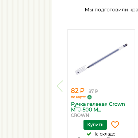
Мы подготовили кр
82 ₽
87 ₽
по карте
Ручка гелевая Crown
MTJ-500 M...
CROWN
Купить
На складе