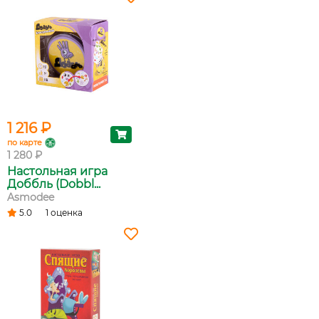
1 216 ₽
по карте
1 280 ₽
Настольная игра
Доббль (Dobbl...
Asmodee
5.0
1 оценка