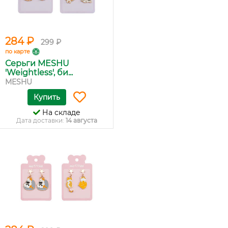
284 ₽
299 ₽
по карте
Серьги MESHU
'Weightless', би...
MESHU
Купить
На складе
Дата доставки:
14 августа