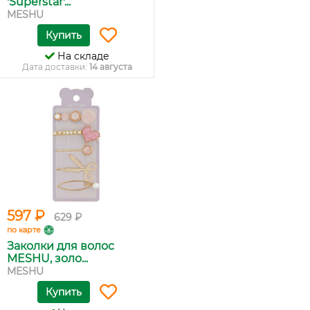
'Superstar'...
MESHU
Купить
На складе
Дата доставки:
14 августа
597 ₽
629 ₽
по карте
Заколки для волос
MESHU, золо...
MESHU
Купить