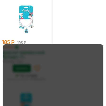
185 ₽
195 ₽
по карте
Браслет веревочный
Бульдог, O...
Orange Toys
Купить
На складе
Дата доставки:
14 августа