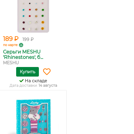
189 ₽
199 ₽
по карте
Серьги MESHU
'Rhinestones', б...
MESHU
Купить
На складе
Дата доставки:
14 августа