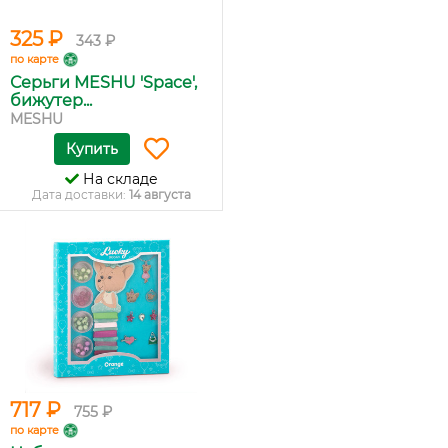
325 ₽
343 ₽
по карте
Серьги MESHU 'Space',
бижутер...
MESHU
Купить
На складе
Дата доставки:
14 августа
717 ₽
755 ₽
по карте