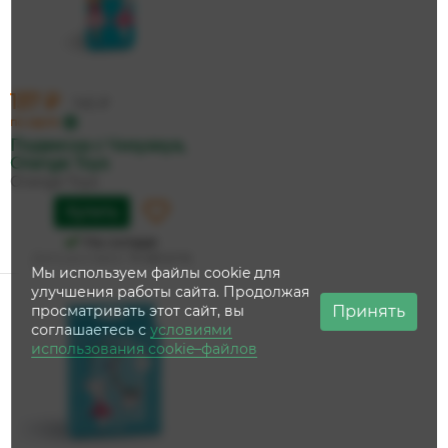
137 ₽
145 ₽
по карте
Подвеска с Чихуахуа,
Orange Toys
Orange Toys
Купить
На складе
Дата доставки:
14 августа
Мы используем файлы cookie для
улучшения работы сайта. Продолжая
Принять
просматривать этот сайт, вы
соглашаетесь с
условиями
использования cookie–файлов