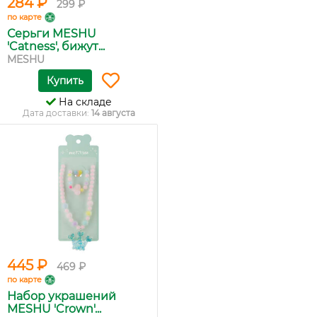
284 ₽
299 ₽
по карте
Серьги MESHU
'Catness', бижут...
MESHU
Купить
На складе
Дата доставки:
14 августа
445 ₽
469 ₽
по карте
Набор украшений
MESHU 'Crown'...