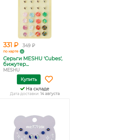
331 ₽
349 ₽
по карте
Серьги MESHU 'Сubes',
бижутер...
MESHU
Купить
На складе
Дата доставки:
14 августа