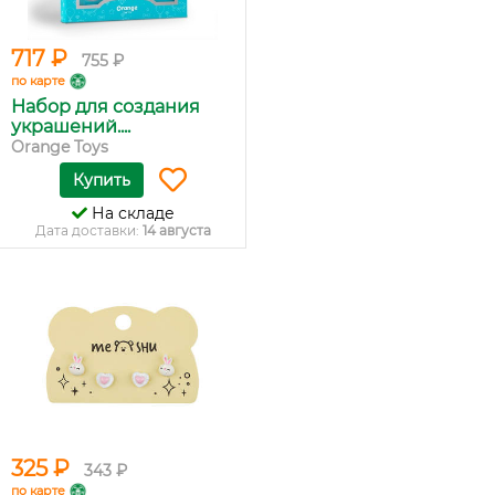
717 ₽
755 ₽
по карте
Набор для создания
украшений....
Orange Toys
Купить
На складе
Дата доставки:
14 августа
325 ₽
343 ₽
по карте