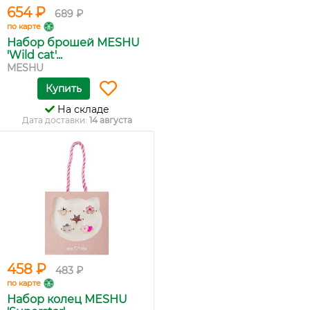
654 ₽
689 ₽
по карте
Набор брошей MESHU
'Wild cat'...
MESHU
Купить
На складе
Дата доставки:
14 августа
458 ₽
483 ₽
по карте
Набор колец MESHU