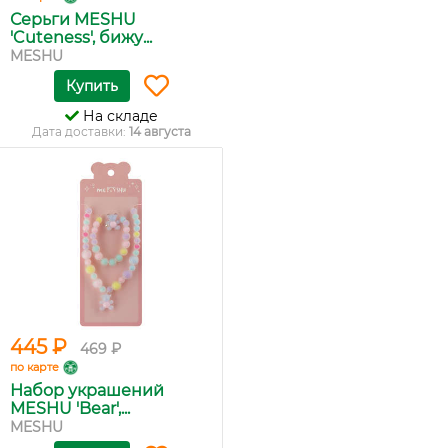
Серьги MESHU
'Cuteness', бижу...
MESHU
Купить
На складе
Дата доставки:
14 августа
445 ₽
469 ₽
по карте
Набор украшений
MESHU 'Bear',...
MESHU