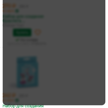
270 ₽
285 ₽
по карте
Набор для создания
браслета. ...
Orange Toys
Купить
На складе
Дата доставки:
14 августа
242 ₽
255 ₽
по карте
Набор для создания