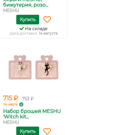
бижутерия, розо...
MESHU
Купить
На складе
Дата доставки:
14 августа
715 ₽
753 ₽
по карте
Набор брошей MESHU
'Witch kit...
MESHU
Купить