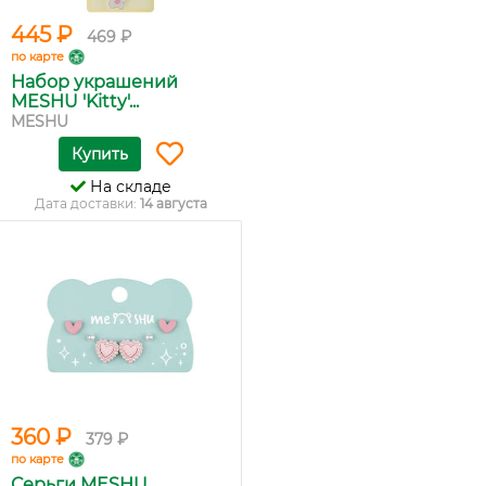
445 ₽
469 ₽
по карте
Набор украшений
MESHU 'Kitty'...
MESHU
Купить
На складе
Дата доставки:
14 августа
360 ₽
379 ₽
по карте
Серьги MESHU,