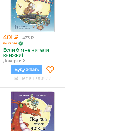
401 ₽
423 ₽
по карте
Если б мне читали
книжки!
Докерти Х
Буду ждать
Нет в наличии