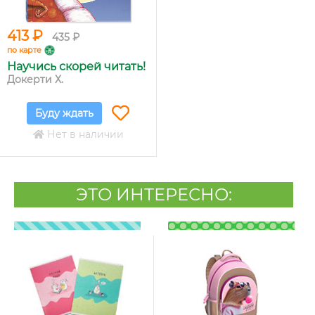
413 ₽
435 ₽
по карте
Научись скорей читать!
Докерти Х.
Буду ждать
Нет в наличии
ЭТО ИНТЕРЕСНО: