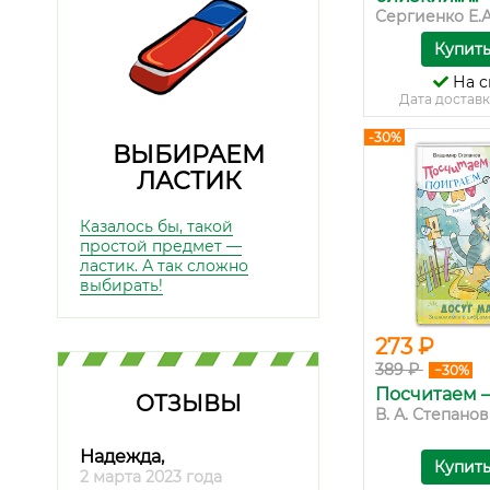
Сергиенко Е.
Купит
На с
Дата доставк
-30%
ВЫБИРАЕМ
ЛАСТИК
Казалось бы, такой
простой предмет —
ластик. А так сложно
выбирать!
273 ₽
389 ₽
−30%
Посчитаем 
ОТЗЫВЫ
В. А. Степанов
Надежда,
Купит
2 марта 2023 года