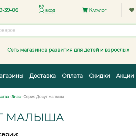
89-39-06
вход
Каталог
Сеть магазинов развития для детей и взрослых
агазины
Доставка
Оплата
Скидки
Акции
ьства
:
Энас
: Серия Досуг малыша
Г МАЛЫША
серии: