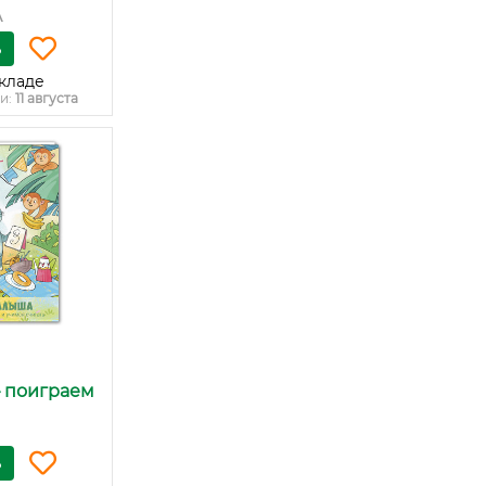
А
ь
кладе
и:
11 августа
– поиграем
ь