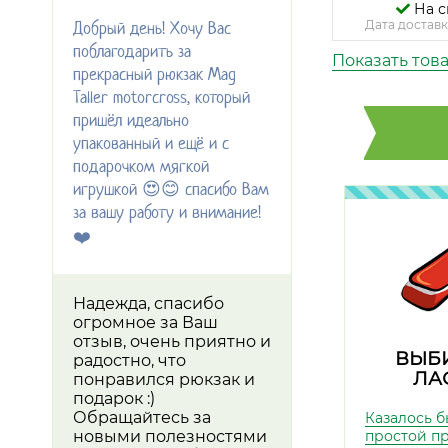
На с
Добрый день! Хочу Вас
Дата доставк
поблагодарить за
Показать тов
прекрасный рюкзак Mag
Taller motorcross, который
пришёл идеально
упакованный и ещё и с
подарочком мягкой
игрушкой 😍😊 спасибо Вам
за вашу работу и внимание!
❤️
Надежда, спасибо
огромное за Ваш
отзыв, очень приятно и
ВЫБ
радостно, что
ЛА
понравился рюкзак и
подарок :)
Обращайтесь за
Казалось б
новыми полезностями
простой п