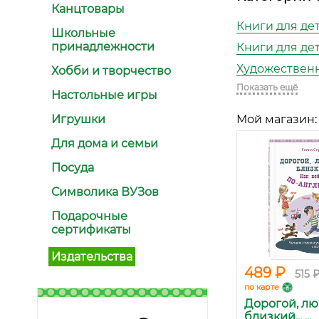
Канцтовары
Книги для дете
Школьные
принадлежности
Книги для дете
Художественн
Хобби и творчество
Показать ещё
Настольные игры
Игрушки
Мой магазин:
Для дома и семьи
Посуда
Символика ВУЗов
Подарочные
сертификаты
Издательства
489 ₽
515 
по карте
Дорогой, л
близкий... ...