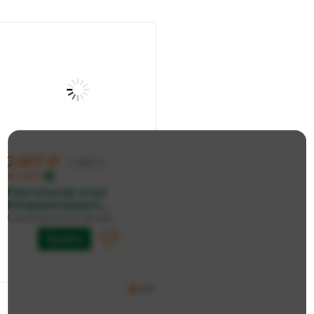
2 807 ₽
2 955 ₽
по карте
Настольная игра
Имаджинариум....
Cosmodrome Games
Купить
4.9