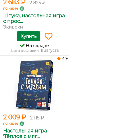
2 683 ₽
2 825 ₽
по карте
Штука, настольная игра
с прос...
Экивоки
Купить
На складе
Дата доставки:
11 августа
4.9
2 009 ₽
2 115 ₽
по карте
Настольная игра
'Тёплое с мяг...