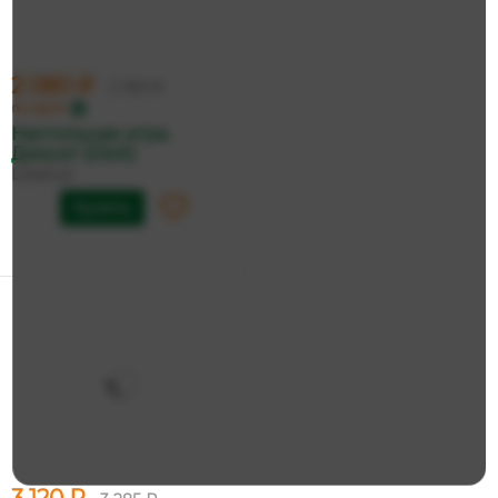
2 080 ₽
2 190 ₽
по карте
Настольная игра
Диксит (Dixit)
Libellud
Купить