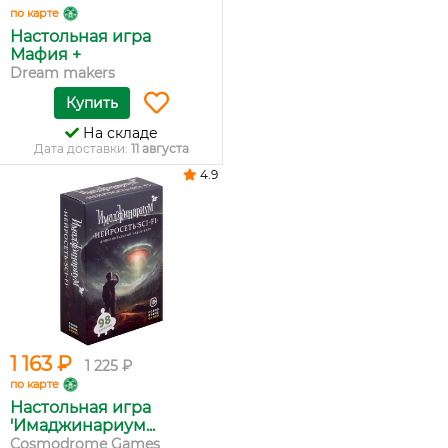
по карте
Настольная игра
Мафия +
Dream makers
Купить
На складе
Дата доставки:
11 августа
4.9
1 163 ₽
1 225 ₽
по карте
Настольная игра
'Имаджинариум...
Cosmodrome Games