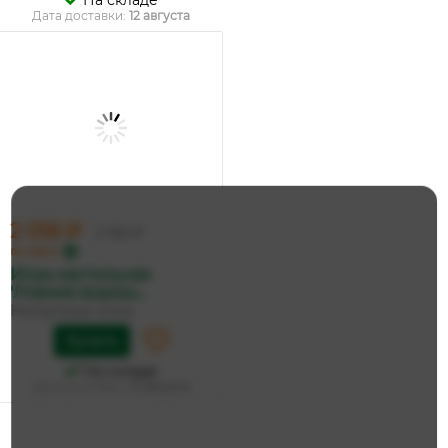
На складе
Дата доставки:
12 августа
2 056 ₽
2 165 ₽
по карте
Игра настольная
'Ловкие вориш...
Нескучные игры
Купить
На складе
Дата доставки:
12 августа