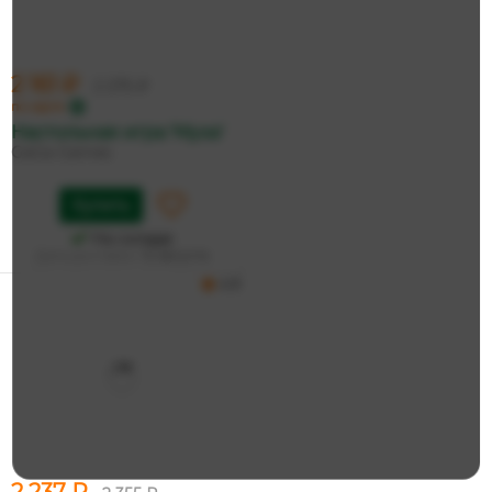
2 161 ₽
2 275 ₽
по карте
Настольная игра 'Муза'
GaGa Games
Купить
На складе
Дата доставки:
12 августа
4.9