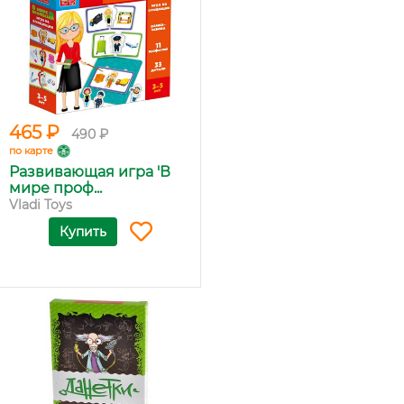
465 ₽
490 ₽
по карте
Развивающая игра 'В
мире проф...
Vladi Toys
Купить