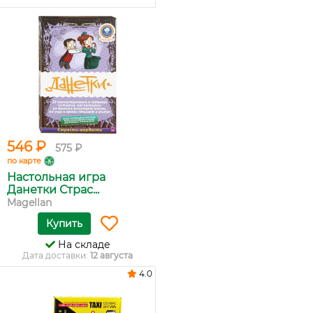
546 ₽
575 ₽
по карте
Настольная игра
Данетки Страс...
Magellan
Купить
На складе
Дата доставки:
12 августа
4.0