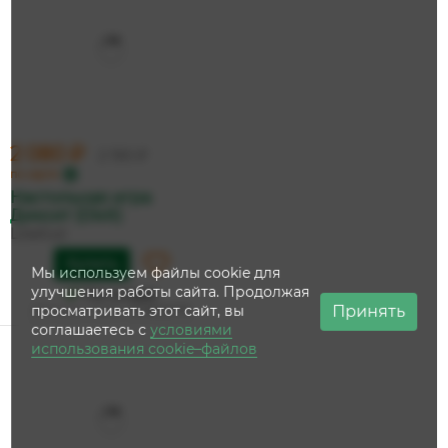
2 080 ₽
2 190 ₽
по карте
Настольная игра
Диксит (Dixit)
Libellud
Купить
Мы используем файлы cookie для
улучшения работы сайта. Продолжая
На складе
Принять
просматривать этот сайт, вы
Дата доставки:
12 августа
соглашаетесь с
условиями
использования cookie–файлов