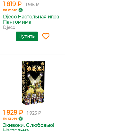
1 819 ₽
1 915 ₽
по карте
Djeco Настольная игра
Пантомима
Djeco
Купить
1 828 ₽
1 925 ₽
по карте
Экивоки. С любовью!
Настольна...