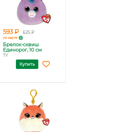
593 ₽
625 ₽
по карте
Брелок-сквиш
Единорог, 10 см
TY
Купить