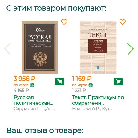
С этим товаром покупают:
3 956 ₽
1 169 ₽
3 
по карте
по карте
по 
4 165 ₽
1 231 ₽
3 1
Русская
Текст. Практикум по
По
политическая
современн...
ге
мысль: О...
Сардарян Г. Т.,Ал...
Благова А.Р., Кут...
Ок
Ваш отзыв о товаре: