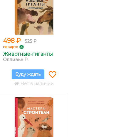
498 ₽
525 ₽
по карте
Животные-гиганты
Олливье Р.
Буду ждать
Нет в наличии