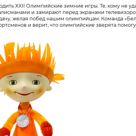
одить XXII Олимпийские зимние игры. Те, кому не уд
талисманами и замирают перед экранами телевизоро
удачу, желая побед нашим олимпийцам. Команда «Бе
ортсменов и верит, что олимпийские зверята помог