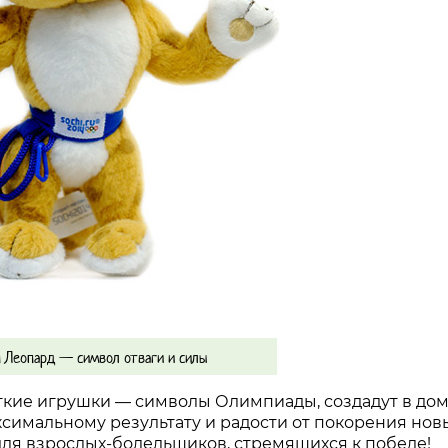
н Леопард — символ отваги и силы
ягкие игрушки — символы Олимпиады, создадут в до
ксимальному результату и радости от покорения новы
и для взрослых-болельщиков, стремящихся к победе!