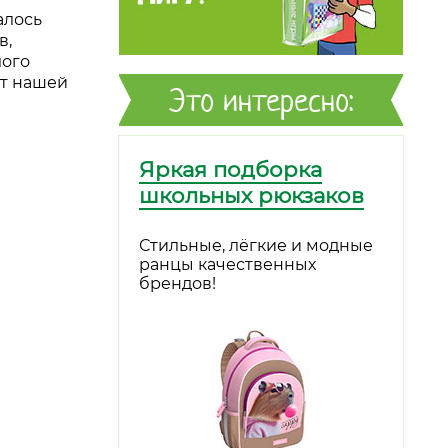
алось
в,
лого
ут нашей
Это интересно:
Яркая подборка
школьных рюкзаков
Стильные, лёгкие и модные
ранцы качественных
брендов!