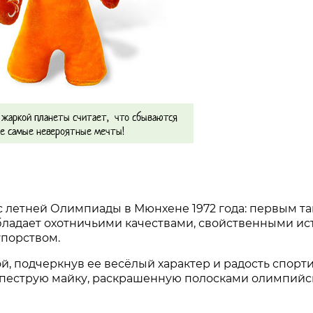
й жаркой планеты считает, что сбываются
е самые невероятные мечты!
с летней Олимпиады в Мюнхене 1972 года: первым т
 обладает охотничьими качествами, свойственными и
упорством.
, подчеркнув ее весёлый характер и радость спорт
в пеструю майку, раскрашенную полосками олимпийс