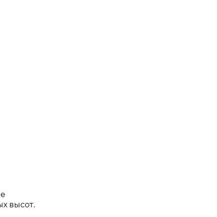
ме
х высот.