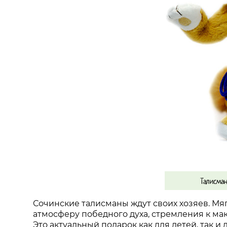
Талисма
Сочинские талисманы ждут своих хозяев. М
атмосферу победного духа, стремления к ма
Это актуальный подарок как для детей, так 