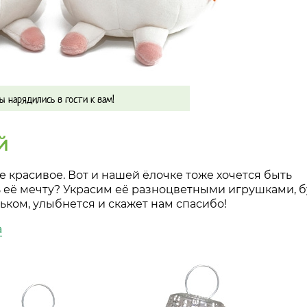
 нарядились в гости к вам!
й
е красивое. Вот и нашей ёлочке тоже хочется быть
 её мечту? Украсим её разноцветными игрушками, б
ком, улыбнется и скажет нам спасибо!
а