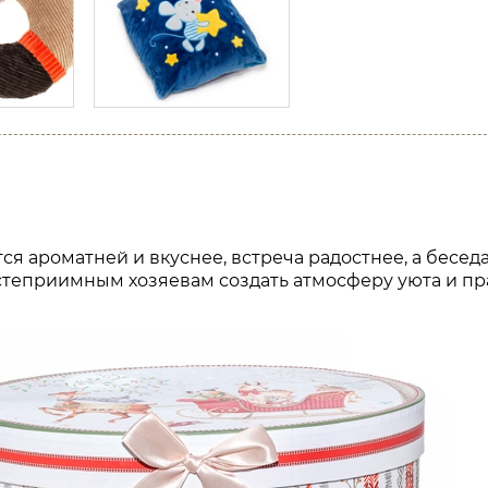
я ароматней и вкуснее, встреча радостнее, а бесед
степриимным хозяевам создать атмосферу уюта и пр