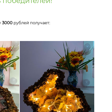
ь победителей!
у
3000
рублей получает: