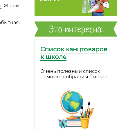
н
! Жюри
обытная.
Это интересно:
Список канцтоваров
к школе
Очень полезный список
поможет собраться быстро!