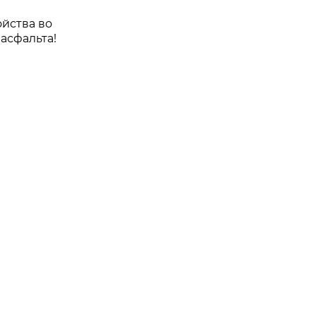
йства во
асфальта!