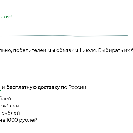
астие!
ьно, победителей мы объявим 1 июля. Выбирать их 
ы
и
бесплатную доставку
по России!
блей
рублей
0
рублей
 на
1000
рублей!