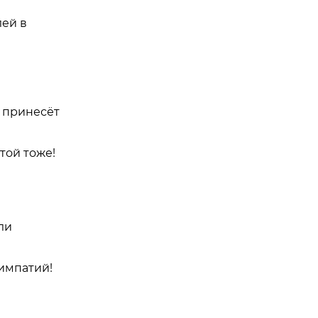
лей в
, принесёт
той тоже!
ли
симпатий!