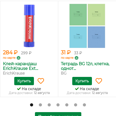
284 ₽
31 ₽
299 ₽
33 ₽
по карте
по карте
Клей-карандаш
Тетрадь BG 12л, клетка,
ErichKrause Ext...
однот...
ErichKrause
BG
Купить
Купить
На складе
На складе
Дата доставки:
12 августа
Дата доставки:
12 августа