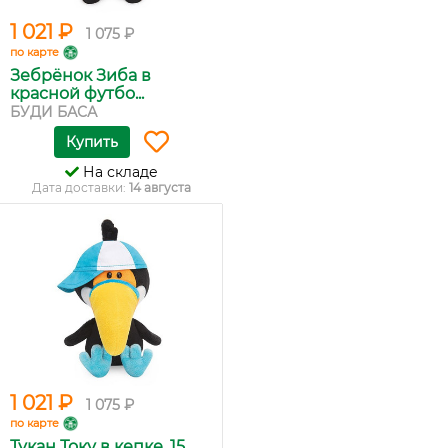
1 021 ₽
1 075 ₽
по карте
Зебрёнок Зиба в
красной футбо...
БУДИ БАСА
Купить
На складе
Дата доставки:
14 августа
1 021 ₽
1 075 ₽
по карте
Тукан Току в кепке, 15