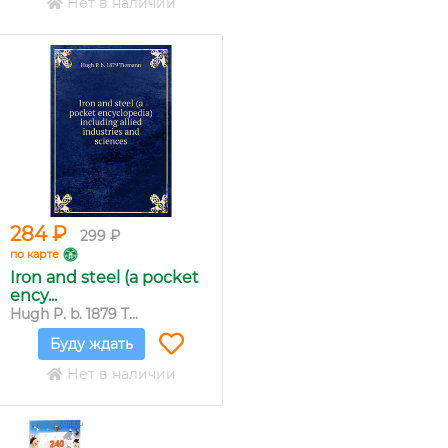
Нет в наличии
284 ₽
299 ₽
по карте
Iron and steel (a pocket
ency...
Hugh P. b. 1879 T...
Буду ждать
Нет в наличии