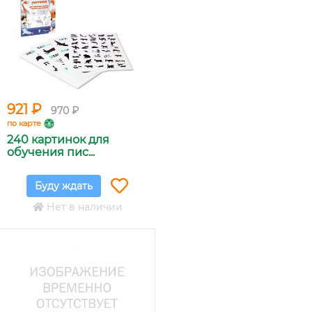
921 ₽
970 ₽
по карте
240 картинок для
обучения пис...
Буду ждать
Нет в наличии