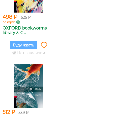
498 ₽
525 ₽
по карте
OXFORD bookworms
library 3: C...
Буду ждать
Нет в наличии
512 ₽
539 ₽