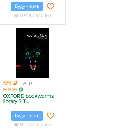
Буду ждать
Нет в наличии
551 ₽
581 ₽
по карте
OXFORD bookworms
library 3: T...
Буду ждать
Нет в наличии