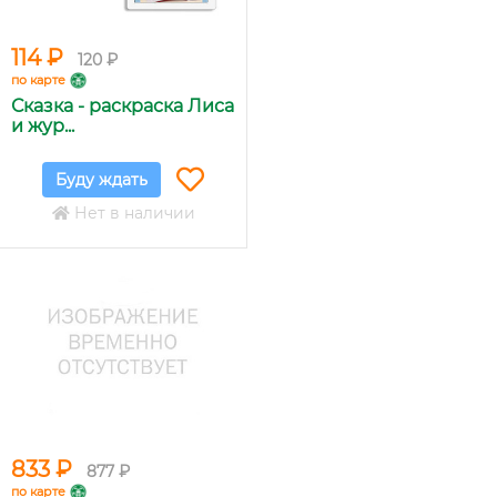
114 ₽
120 ₽
по карте
Сказка - раскраска Лиса
и жур...
Буду ждать
Нет в наличии
833 ₽
877 ₽
по карте