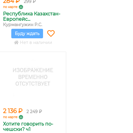
284 ₽
299 ₽
по карте
Республика Казахстан-
Европейс...
Курмангужин Р.С.
Буду ждать
Нет в наличии
2 136 ₽
2 249 ₽
по карте
Хотите говорить по-
чешски? ч1