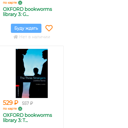
по карте
OXFORD bookworms
library 3: G...
Буду ждать
Нет в наличии
529 ₽
557 ₽
по карте
OXFORD bookworms
library 3: T...