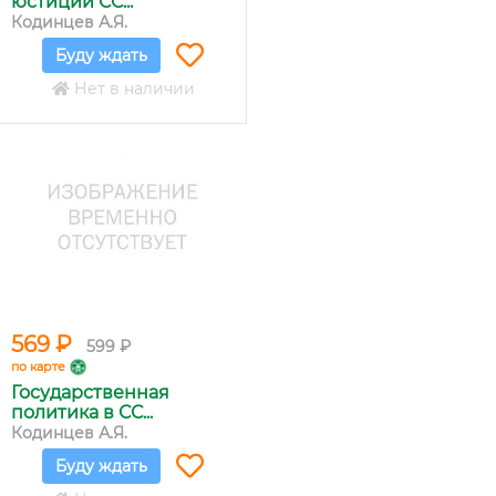
юстиции СС...
Кодинцев А.Я.
Буду ждать
Нет в наличии
569 ₽
599 ₽
по карте
Государственная
политика в СС...
Кодинцев А.Я.
Буду ждать