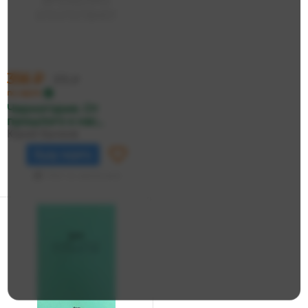
356 ₽
375 ₽
по карте
Черногория. От
прошлого к нас...
Юрий Бычков
Буду ждать
Нет в наличии