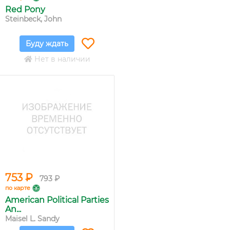
Red Pony
Steinbeck, John
Буду ждать
Нет в наличии
753 ₽
793 ₽
по карте
American Political Parties
An...
Maisel L. Sandy