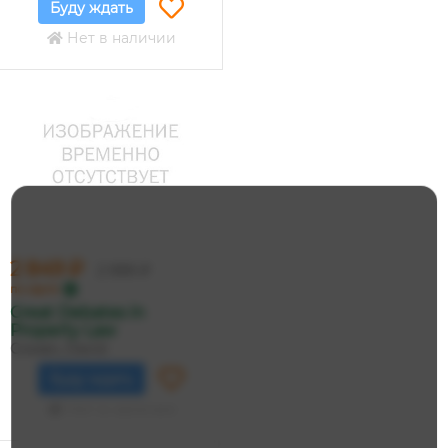
Буду ждать
Нет в наличии
2 849 ₽
2 999 ₽
по карте
Great Debates in
Property Law
Cowan, David
Буду ждать
Нет в наличии