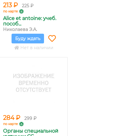
213 ₽
225 ₽
по карте
Alice et antoine: учеб.
пособ...
Николаева Э.А.
Буду ждать
Нет в наличии
284 ₽
299 ₽
по карте
Органы специальной