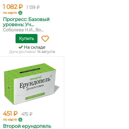
1 082 ₽
1 139 ₽
по карте
Прогресс: Базовый
уровень: Уч...
Соболева Н.И., Во...
Купить
На складе
Дата доставки:
14 августа
451 ₽
475 ₽
по карте
Второй ерундопель