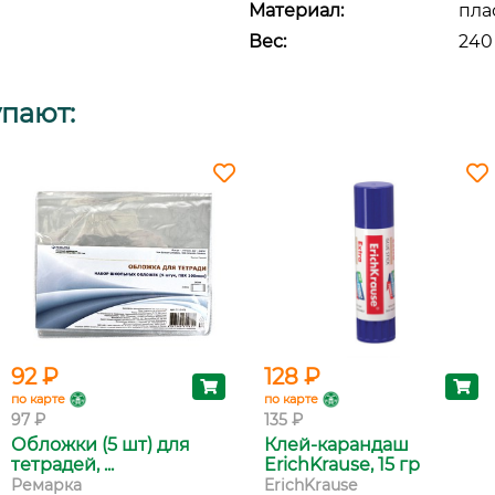
Материал:
пла
Вес:
240
упают:
92 ₽
128 ₽
по карте
по карте
97 ₽
135 ₽
Обложки (5 шт) для
Клей-карандаш
тетрадей, ...
ErichKrause, 15 гр
Ремарка
ErichKrause