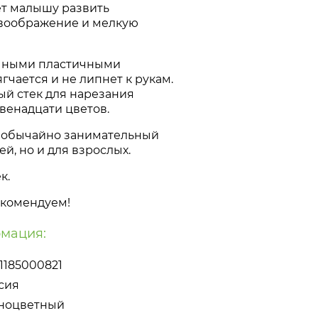
т малышу развить
 воображение и мелкую
ичными пластичными
гчается и не липнет к рукам.
ый стек для нарезания
венадцати цветов.
необычайно занимательный
ей, но и для взрослых.
к.
Рекомендуем!
мация:
1185000821
сия
ноцветный