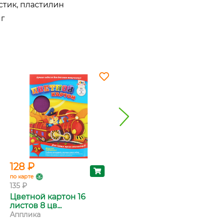
стик, пластилин
 г
128 ₽
88 ₽
по карте
по карте
135 ₽
93 ₽
Цветной картон 16
Клей-карандаш Erich
листов 8 цв...
Krause, 8 гр
Апплика
ErichKrause