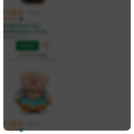
1 439 ₽
1 515 ₽
по карте
Кофейный Кот
Американо, 16 см...
БУДИ БАСА
Купить
На складе
Дата доставки:
12 августа
1 439 ₽
1 515 ₽
по карте