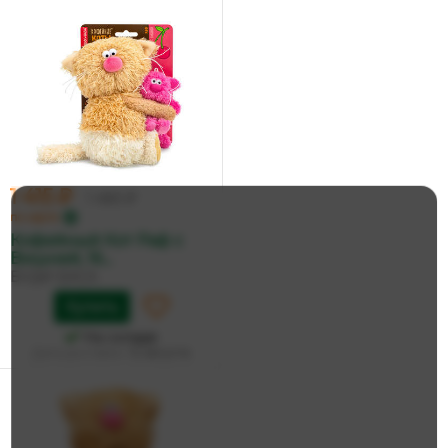
1 415 ₽
1 490 ₽
по карте
Кофейный Кот Раф с
Вишней, 16...
БУДИ БАСА
Купить
На складе
Дата доставки:
12 августа