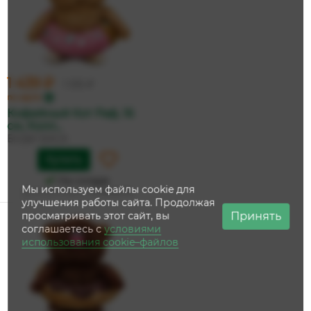
1 439 ₽
1 515 ₽
по карте
Кофейный Кот Раф, 16
см, Колл...
БУДИ БАСА
Купить
На складе
Мы используем файлы cookie для
Дата доставки:
12 августа
улучшения работы сайта. Продолжая
Принять
просматривать этот сайт, вы
соглашаетесь с
условиями
использования cookie–файлов