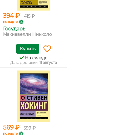
394 ₽
415 ₽
по карте
Государь
Макиавелли Никколо
Купить
На складе
Дата доставки:
11 августа
569 ₽
599 ₽
по карте