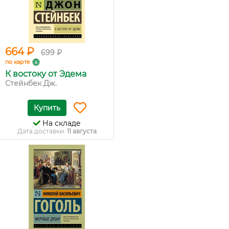
664 ₽
699 ₽
по карте
К востоку от Эдема
Стейнбек Дж.
Купить
На складе
Дата доставки:
11 августа