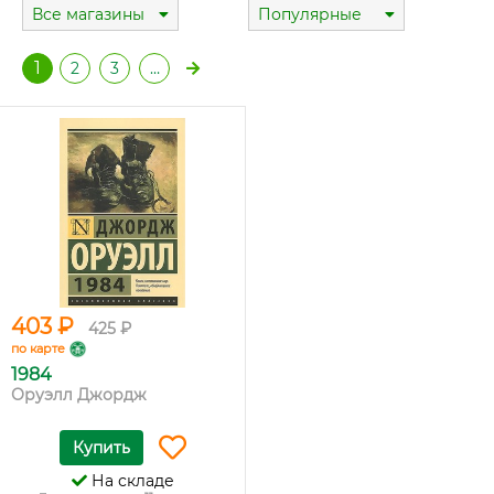
Все магазины
Популярные
1
2
3
…
403 ₽
425 ₽
по карте
1984
Оруэлл Джордж
Купить
На складе