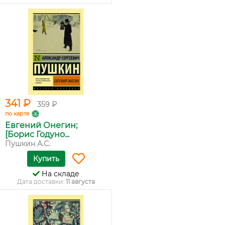
341 ₽
359 ₽
по карте
Евгений Онегин;
[Борис Годуно...
Пушкин А.С.
Купить
На складе
Дата доставки:
11 августа