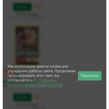
Купить
На складе
Дата доставки:
11 августа
Мы используем файлы cookie для
432 ₽
улучшения работы сайта. Продолжая
455 ₽
Принять
просматривать этот сайт, вы
по карте
соглашаетесь с
условиями
Искусство любить
использования cookie–файлов
Фромм Эрих
Купить
На складе
Дата доставки:
11 августа