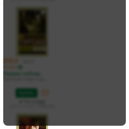
379 ₽
399 ₽
по карте
Первая любовь
Тургенев Иван Сер...
Купить
На складе
Дата доставки:
11 августа