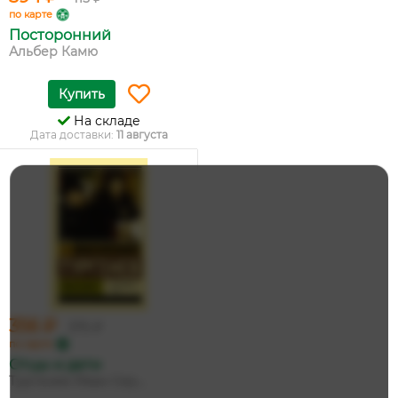
по карте
Посторонний
Альбер Камю
Купить
На складе
Дата доставки:
11 августа
356 ₽
375 ₽
по карте
Отцы и дети
Тургенев Иван Сер...