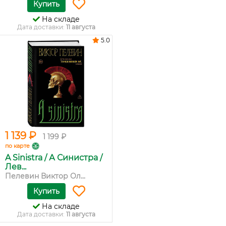
Купить
На складе
Дата доставки:
11 августа
5.0
1 139 ₽
1 199 ₽
по карте
A Sinistra / А Синистра /
Лев...
Пелевин Виктор Ол...
Купить
На складе
Дата доставки:
11 августа