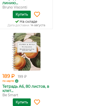
линию...
Bruno Visconti
Купить
На складе
Дата доставки:
14 августа
189 ₽
199 ₽
по карте
Тетрадь А6, 80 листов, в
клет...
Be Smart
Купить