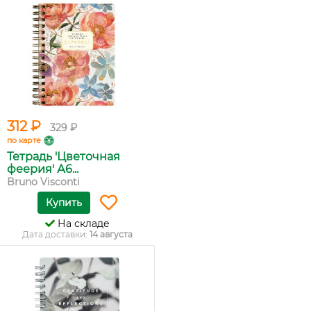
312 ₽
329 ₽
по карте
Тетрадь 'Цветочная
феерия' А6...
Bruno Visconti
Купить
На складе
Дата доставки:
14 августа