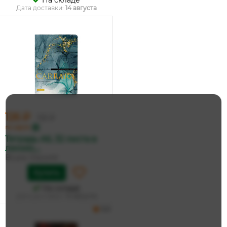
На складе
Дата доставки:
14 августа
126 ₽
133 ₽
по карте
Тетрадь А6, 32 листа в
линию,...
Bruno Visconti
Купить
На складе
Дата доставки:
14 августа
5.0