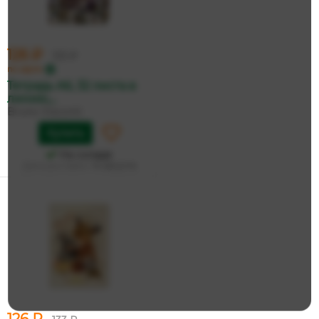
126 ₽
133 ₽
по карте
Тетрадь А6, 32 листа в
линию,...
Bruno Visconti
Купить
На складе
Дата доставки:
14 августа