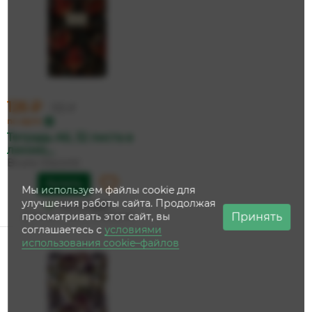
126 ₽
133 ₽
по карте
Тетрадь А6, 32 листа в
линию,...
Bruno Visconti
Купить
Мы используем файлы cookie для
улучшения работы сайта. Продолжая
На складе
Принять
просматривать этот сайт, вы
Дата доставки:
14 августа
соглашаетесь с
условиями
использования cookie–файлов