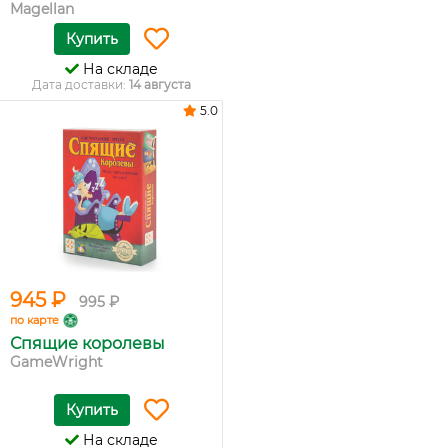
Magellan
Купить
На складе
Дата доставки:
14 августа
5.0
945 ₽
995 ₽
по карте
Спящие королевы
GameWright
Купить
На складе