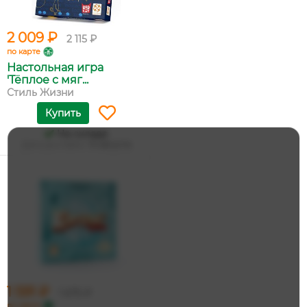
2 009 ₽
2 115 ₽
по карте
Настольная игра
'Тёплое с мяг...
Стиль Жизни
Купить
На складе
Дата доставки:
14 августа
1 591 ₽
1 675 ₽
по карте