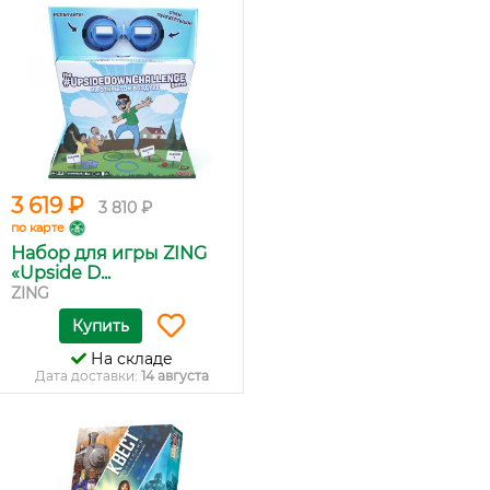
3 619 ₽
3 810 ₽
по карте
Набор для игры ZING
«Upside D...
ZING
Купить
На складе
Дата доставки:
14 августа