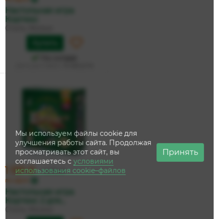
Настольная игра
Кортекс
Стиль Жизни
Купить
На складе
Дата доставки:
14 августа
Мы используем файлы cookie для
улучшения работы сайта. Продолжая
Принять
просматривать этот сайт, вы
соглашаетесь с
условиями
1 591 ₽
использования cookie–файлов
1 675 ₽
по карте
Настольная игра
Кортекс 2 для...
Стиль Жизни