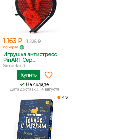
1 163 ₽
1 225 ₽
по карте
Игрушка антистресс
PinART Сер...
Sima-land
Купить
На складе
Дата доставки:
14 августа
4.9