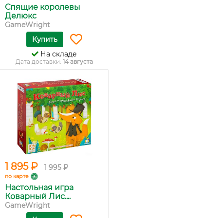
Спящие королевы
Делюкс
GameWright
Купить
На складе
Дата доставки:
14 августа
1 895 ₽
1 995 ₽
по карте
Настольная игра
Коварный Лис....
GameWright