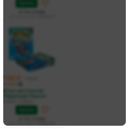
Купить
На складе
Дата доставки:
14 августа
1 192 ₽
1 255 ₽
по карте
Игра настольная
Падающая башня
Dream makers
Купить
На складе
Дата доставки:
14 августа