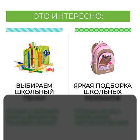
ЭТО ИНТЕРЕСНО:
ВЫБИРАЕМ
ЯРКАЯ ПОДБОРКА
ШКОЛЬНЫЙ
ШКОЛЬНЫХ
ПЕНАЛ
РЮКЗАКОВ
Большие и маленькие,
Стильные, лёгкие и
яркие и одноцветные.
модные ранцы
Как выбрать нужный?
качественных брендов!