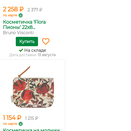
2 258 ₽
2 377 ₽
по карте
Косметичка 'Flora
Пионы' 22х8...
Bruno Visconti
Купить
На складе
Дата доставки:
13 августа
1 154 ₽
1 215 ₽
по карте
Косметичка на молнии,