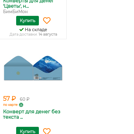
Конверты для денег
'Цветы', н...
БимБиМон
Купить
На складе
Дата доставки:
14 августа
57 ₽
60 ₽
по карте
Конверт для денег без
текста ...
Купить