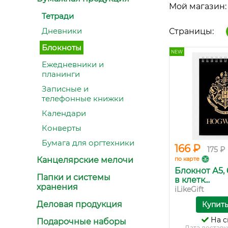
Мой магазин:
Тетради
Дневники
Страницы:
Блокноты
NEW
Ежедневники и
планинги
Записные и
телефонные книжки
Календари
Конверты
Бумага для оргтехники
166 ₽
175 ₽
Канцелярские мелочи
по карте
Блокнот А5,
Папки и системы
в клетк...
хранения
iLikeGift
Деловая продукция
Купит
На с
Подарочные наборы
Дата доставк