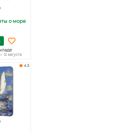
₽
чты о море
ь
кладе
и:
12 августа
4.5
₽