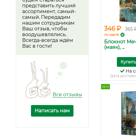
представить лучший
ассортимент, самый-
самый. Передадим
нашим сотрудникам
346 ₽
Ваш отзыв, чтобы
365 
воодушевлялись.
по карте
Всегда-всегда ждём
Блокнот Ме
Вас в гости!
(маяк), ...
Купит
На с
Дата доставк
NEW
Все отзывы
Написать нам