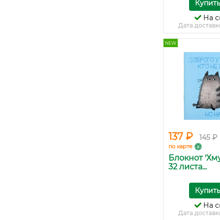
Купит
На с
Дата доставк
NEW
137 ₽
145 ₽
по карте
Блокнот 'Хм
32 листа...
Купит
На с
Дата доставк