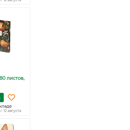
80 листов,
ь
кладе
и:
12 августа