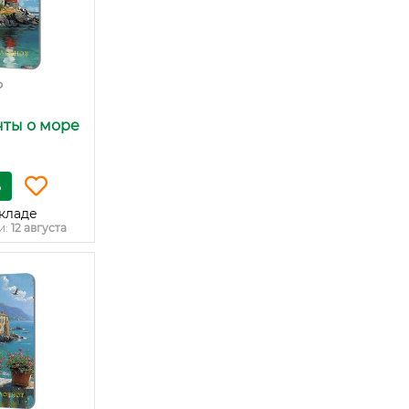
₽
чты о море
ь
кладе
и:
12 августа