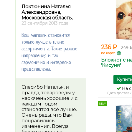
Локтюнина Наталья
Александровна,
Московская область,
23 сентября 2013 года
Ваш магазин становится
только лучше в плане
236 ₽
249 
ассортимента. Такие разные
по карте
направления и так
Блокнот с н
гармонично и интересно
'Кисуня'
представлены.
Купит
Спасибо Наталья, и
На с
правда, товароведы у
Дата доставк
нас очень хорошие и с
каждым годом
NEW
становятся всё лучше.
Очень рады, что Вам
понравились
изменения. Всегда
будем стараться