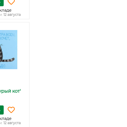
ь
кладе
и:
12 августа
урый кот'
ь
кладе
и:
12 августа