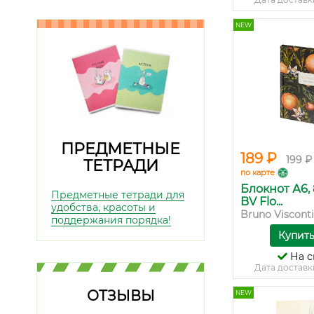
NEW
ПРЕДМЕТНЫЕ
189 ₽
199 ₽
ТЕТРАДИ
по карте
Блокнот А6, 
Предметные тетради для
BV Flo...
удобства, красоты и
Bruno Visconti
поддержания порядка!
Купит
На с
Дата доставк
ОТЗЫВЫ
NEW