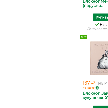
Блокнот Ме
(парусни...
Купит
На с
Дата доставк
NEW
137 ₽
145 ₽
по карте
Блокнот 'Зай
кукушечкой' .