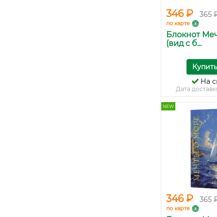
346 ₽
365 
по карте
Блокнот Ме
(вид с б...
Купит
На с
Дата доставк
NEW
346 ₽
365 
по карте