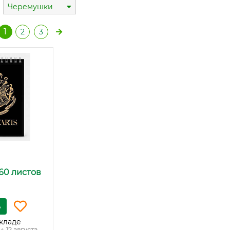
Черемушки
1
2
3
 60 листов
ь
кладе
и:
12 августа