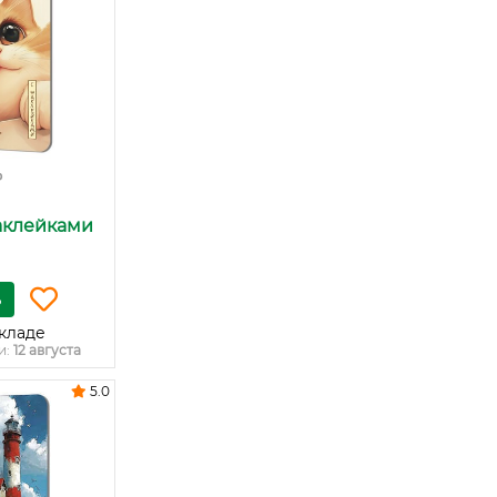
₽
аклейками
ь
кладе
и:
12 августа
5.0