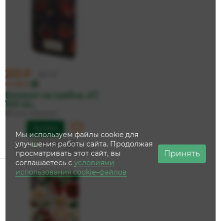
253 ₽
267 ₽
по карте
Блокнот на гребне, А7,
100 ли...
Bruno Visconti
Купить
Мы используем файлы cookie для
На складе
улучшения работы сайта. Продолжая
Дата доставки:
13 августа
Принять
просматривать этот сайт, вы
соглашаетесь с
условиями
использования cookie–файлов