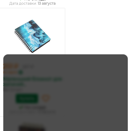
Дата доставки:
13 августа
253 ₽
267 ₽
по карте
Маленький блокнот для
записей...
Be Smart
Купить
На складе
Дата доставки:
13 августа