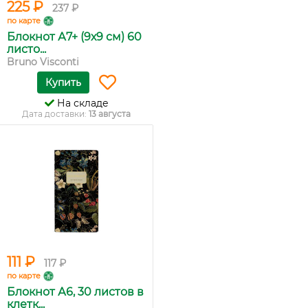
225 ₽
237 ₽
по карте
Блокнот А7+ (9х9 см) 60
листо...
Bruno Visconti
Купить
На складе
Дата доставки:
13 августа
111 ₽
117 ₽
по карте
Блокнот А6, 30 листов в
клетк...