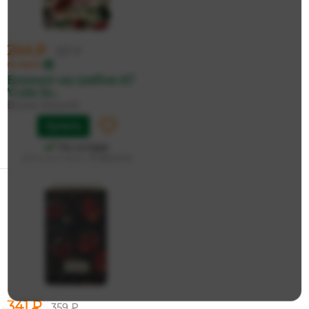
244 ₽
257 ₽
по карте
Блокнот на гребне А7
'Cute Jo...
Bruno Visconti
Купить
На складе
Дата доставки:
13 августа
341 ₽
359 ₽