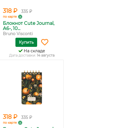
318 ₽
335 ₽
по карте
Блокнот Cute Journal,
А6-, 10...
Bruno Visconti
Купить
На складе
Дата доставки:
14 августа
318 ₽
335 ₽
по карте