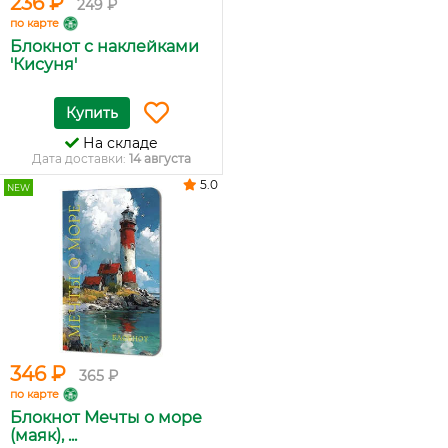
236 ₽
249 ₽
по карте
Блокнот с наклейками
'Кисуня'
Купить
На складе
Дата доставки:
14 августа
5.0
NEW
346 ₽
365 ₽
по карте
Блокнот Мечты о море
(маяк), ...