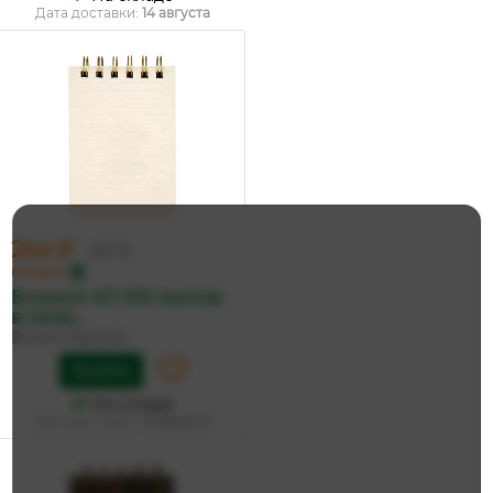
Дата доставки:
14 августа
244 ₽
257 ₽
по карте
Блокнот А7, 100 листов
в лине...
Bruno Visconti
Купить
На складе
Дата доставки:
14 августа