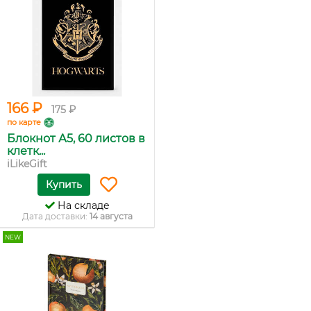
166 ₽
175 ₽
по карте
Блокнот А5, 60 листов в
клетк...
iLikeGift
Купить
На складе
Дата доставки:
14 августа
NEW