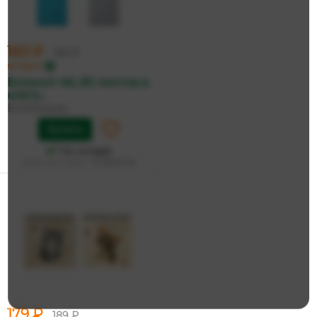
160 ₽
169 ₽
по карте
Блокнот А6, 80 листов в
клетк...
ErichKrause
Купить
На складе
Дата доставки:
14 августа
179 ₽
189 ₽