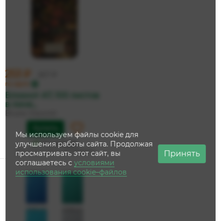
253 ₽
267 ₽
по карте
Блокнот А7, 100 листов
в лине...
Bruno Visconti
Купить
Мы используем файлы cookie для
На складе
улучшения работы сайта. Продолжая
Дата доставки:
14 августа
Принять
просматривать этот сайт, вы
соглашаетесь с
условиями
использования cookie–файлов