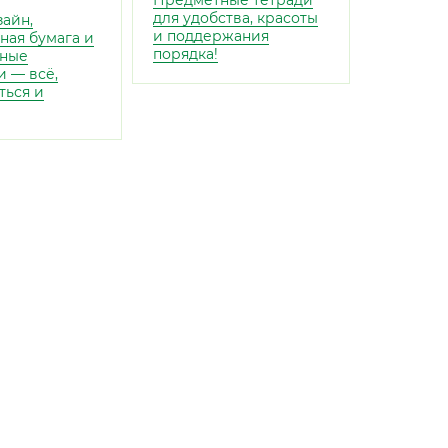
Предметные тетради
для удобства, красоты
айн,
и поддержания
ная бумага и
порядка!
ные
 — всё,
ться и