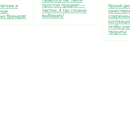
Казалось бы, такой
простой предмет —
лёгкие и
Яркий диз
ластик. А так сложно
нцы
качествен
выбирать!
ых брендов!
современ
коллекции
чтобы учи
творить!