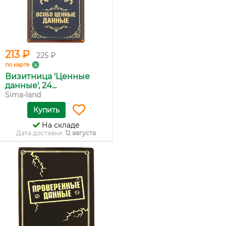
213 ₽
225 ₽
по карте
Визитница 'Ценные
данные', 24...
Sima-land
Купить
На складе
Дата доставки:
12 августа