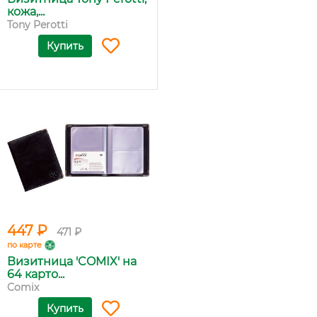
кожа,...
Tony Perotti
Купить
447 ₽
471 ₽
по карте
Визитница 'COMIX' на
64 карто...
Comix
Купить