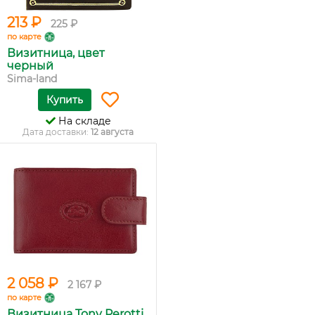
213 ₽
225 ₽
по карте
Визитница, цвет
черный
Sima-land
Купить
На складе
Дата доставки:
12 августа
2 058 ₽
2 167 ₽
по карте
Визитница Tony Perotti,